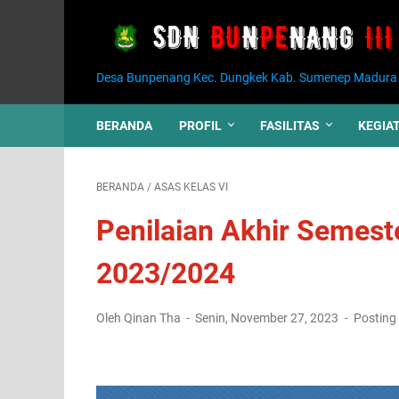
Desa Bunpenang Kec. Dungkek Kab. Sumenep Madura
BERANDA
PROFIL
FASILITAS
KEGIA
BERANDA
/
ASAS KELAS VI
Penilaian Akhir Semest
2023/2024
Oleh Qinan Tha
Senin, November 27, 2023
Posting