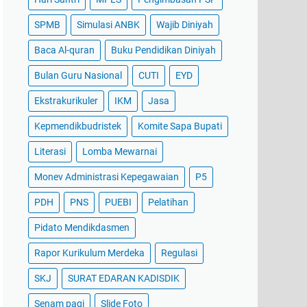
SPMB
Simulasi ANBK
Wajib Diniyah
Baca Al-quran
Buku Pendidikan Diniyah
Bulan Guru Nasional
CUTI
EYD
Ekstrakurikuler
IKM
Jasa
Kepmendikbudristek
Komite Sapa Bupati
Literasi
Lomba Mewarnai
Monev Administrasi Kepegawaian
P5
PDH
PNS
PUEBI
Pelatihan
Pidato Mendikdasmen
Rapor Kurikulum Merdeka
Regulasi
SKJ
SURAT EDARAN KADISDIK
Senam pagi
Slide Foto