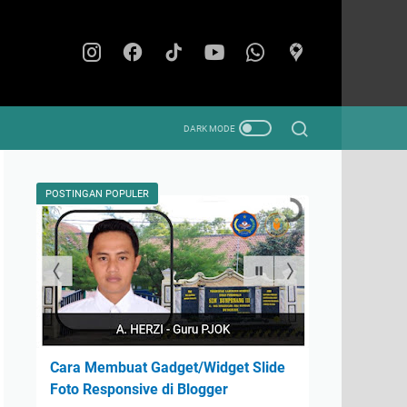
POSTINGAN POPULER
Cara Membuat Gadget/Widget Slide
Foto Responsive di Blogger