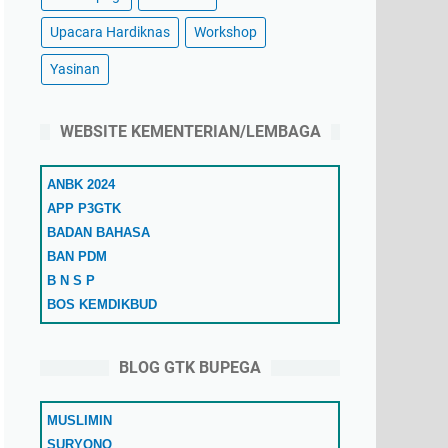
Upacara Hardiknas
Workshop
Yasinan
WEBSITE KEMENTERIAN/LEMBAGA
ANBK 2024
APP P3GTK
BADAN BAHASA
BAN PDM
B N S P
BOS KEMDIKBUD
COVID-19
DAPODIKDASMEN
BLOG GTK BUPEGA
DATA DIKDASMEN
DITJEN PAUD DIKDASMEN
MUSLIMIN
GTK DATA NUPTK
SURYONO