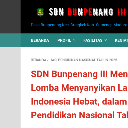
Desa Bunpenang Kec. Dungkek Kab. Sumenep Madura
BERANDA
PROFIL
FASILITAS
KEGIA
BERANDA
/
HARI PENDIDIKAN NASIONAL TAHUN 2025
SDN Bunpenang III Me
Lomba Menyanyikan La
Indonesia Hebat, dala
Pendidikan Nasional T