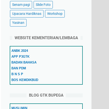
Senam pagi
Slide Foto
Upacara Hardiknas
Workshop
Yasinan
WEBSITE KEMENTERIAN/LEMBAGA
ANBK 2024
APP P3GTK
BADAN BAHASA
BAN PDM
B N S P
BOS KEMDIKBUD
COVID-19
DAPODIKDASMEN
BLOG GTK BUPEGA
DATA DIKDASMEN
DITJEN PAUD DIKDASMEN
MUSLIMIN