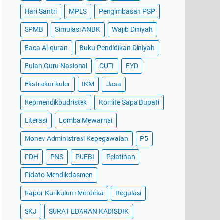
Hari Santri
MPLS
Pengimbasan PSP
SPMB
Simulasi ANBK
Wajib Diniyah
Baca Al-quran
Buku Pendidikan Diniyah
Bulan Guru Nasional
CUTI
EYD
Ekstrakurikuler
IKM
Jasa
Kepmendikbudristek
Komite Sapa Bupati
Literasi
Lomba Mewarnai
Monev Administrasi Kepegawaian
P5
PDH
PNS
PUEBI
Pelatihan
Pidato Mendikdasmen
Rapor Kurikulum Merdeka
Regulasi
SKJ
SURAT EDARAN KADISDIK