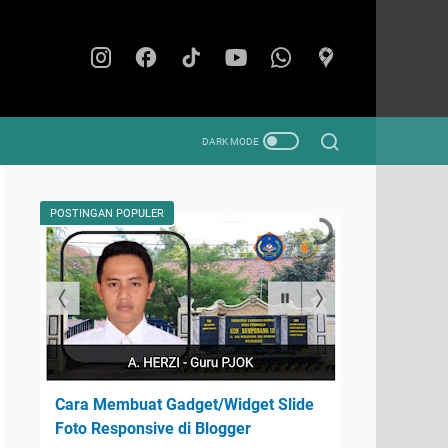
POSTINGAN POPULER
Cara Membuat Gadget/Widget Slide
Foto Responsive di Blogger