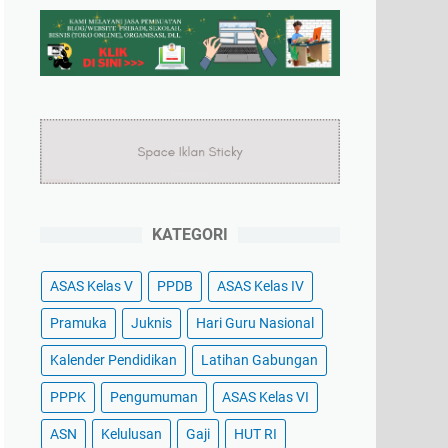
KATEGORI
ASAS Kelas V
PPDB
ASAS Kelas IV
Pramuka
Juknis
Hari Guru Nasional
Kalender Pendidikan
Latihan Gabungan
PPPK
Pengumuman
ASAS Kelas VI
ASN
Kelulusan
Gaji
HUT RI