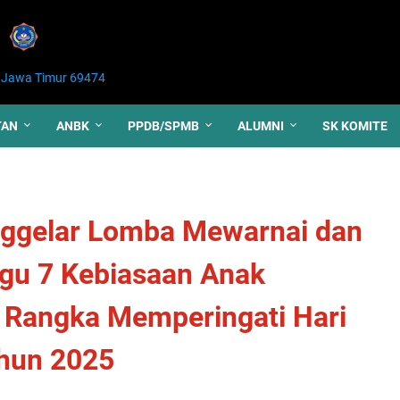
 Jawa Timur 69474
TAN
ANBK
PPDB/SPMB
ALUMNI
SK KOMITE
nggelar Lomba Mewarnai dan
gu 7 Kebiasaan Anak
m Rangka Memperingati Hari
ahun 2025