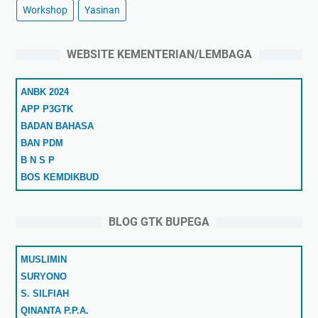
Workshop
Yasinan
WEBSITE KEMENTERIAN/LEMBAGA
ANBK 2024
APP P3GTK
BADAN BAHASA
BAN PDM
B N S P
BOS KEMDIKBUD
COVID-19
DAPODIKDASMEN
BLOG GTK BUPEGA
DATA DIKDASMEN
DITJEN PAUD DIKDASMEN
MUSLIMIN
GTK DATA NUPTK
SURYONO
GTK KEMDIKBUD
S. SILFIAH
GTK BELAJAR
QINANTA P.P.A.
GURU BELAJAR