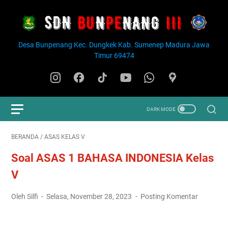
Desa Bunpenang Kec. Dungkek Kab. Sumenep Madura Jawa
Timur 69474
BERANDA
/
ASAS KELAS V
Soal ASAS 1 BAHASA INDONESIA Kelas
V
Oleh Silfi
Selasa, November 28, 2023
Posting Komentar