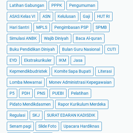
Latihan Gabungan
PPPK
Pengumuman
ASAS Kelas VI
ASN
Kelulusan
Gaji
HUT RI
Hari Santri
MPLS
Pengimbasan PSP
SPMB
Simulasi ANBK
Wajib Diniyah
Baca Al-quran
Buku Pendidikan Diniyah
Bulan Guru Nasional
CUTI
EYD
Ekstrakurikuler
IKM
Jasa
Kepmendikbudristek
Komite Sapa Bupati
Literasi
Lomba Mewarnai
Monev Administrasi Kepegawaian
P5
PDH
PNS
PUEBI
Pelatihan
Pidato Mendikdasmen
Rapor Kurikulum Merdeka
Regulasi
SKJ
SURAT EDARAN KADISDIK
Senam pagi
Slide Foto
Upacara Hardiknas